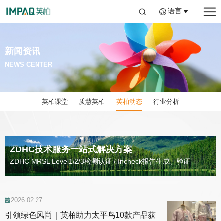
语言
新闻资讯
NEWS CENTER
英柏课堂
质慧英柏
英柏动态
行业分析
ZDHC技术服务一站式解决方案
ZDHC MRSL Level1/2/3检测认证 / Incheck报告生成、验证
2026.02.27
引领绿色风尚｜英柏助力太平鸟10款产品获