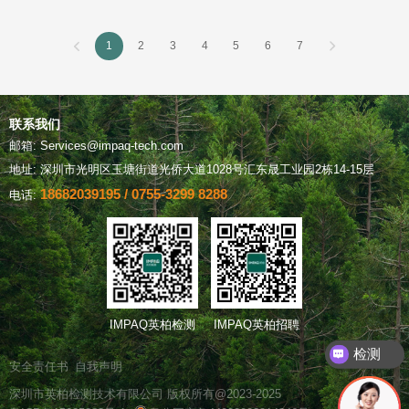
1
2
3
4
5
6
7
联系我们
邮箱: Services@impaq-tech.com
地址: 深圳市光明区玉塘街道光侨大道1028号汇东晟工业园2栋14-15层
18682039195 / 0755-3299 8288
电话:
IMPAQ英柏检测
IMPAQ英柏招聘
检测
安全责任书
自我声明
深圳市英柏检测技术有限公司 版权所有@2023-2025