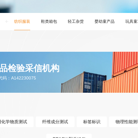
纺织服装
鞋类箱包
轻工杂货
婴幼童产品
玩具童
品检验采信机构
：A142230075
用化学物质测试
纤维成分测试
标签标识
物理性能测