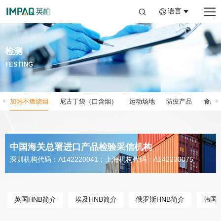
语言
检测
TESTING
加热不燃烧烟
尼古丁袋（口含烟）
运动场地
防疫产品
食品
中国海关总署进口产品检验采信机构
深圳机构代码：A142220041；上海机构代码：A142230075
英国HNB简介
埃及HNB简介
俄罗斯HNB简介
韩国