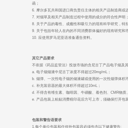
函；
6. 摩尔多瓦共和国进口商负责任主体的相关产品制造商或
7. 对烟草及相关产品制造过程中使用的成分的符合性声明
8. 关于产品的毒性、成瘾性和吸引力的现有科学研究，特
9. 关于包括年轻人在内的不同消费群体偏好的现有研究和
10. 应使用罗马尼亚语准备通告资料。
其它产品要求
不依据《药品监管法》投放市场的含尼古丁产品电子烟及
a. 电子烟烟液中尼古丁浓度不得超过20mg/mL；
b. 烟弹、一次性电子烟的储液罐或使用的一次性烟弹体积不
c. 补充装容器的最大体积不得超过10mL；
d. 不得含有维生素、咖啡因、牛磺酸、着色剂、CMR物
e. 产品包装上粘贴消费税印花后方可上市，须确保打开包
包装和警告语要求
1.每个单位包装和任何外包装容必须包含以下健康警告: