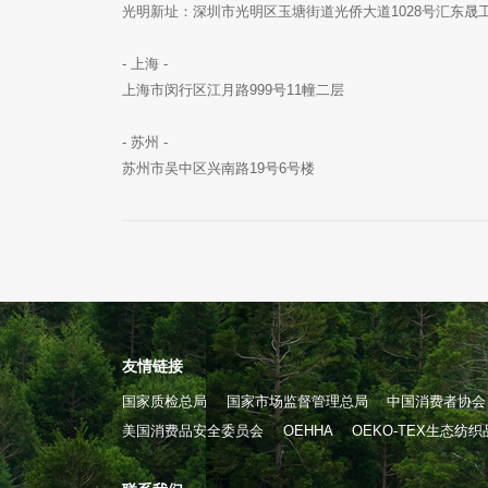
光明新址：深圳市光明区玉塘街道光侨大道1028号汇东晟工业
- 上海 -
上海市闵行区江月路999号11幢二层
- 苏州 -
苏州市吴中区兴南路19号6号楼
友情链接
国家质检总局
国家市场监督管理总局
中国消费者协会
美国消费品安全委员会
OEHHA
OEKO-TEX生态纺