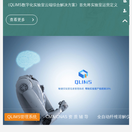
《QLIMS数字化实验室云端综合解决方案》首先将实验室运营定义
在“企业数字一体化”的开放式架构上，通过功能模块化、无缝兼容，实
现高度集成、统一、协同、组合、对接等特点，支持用户随需扩展，打
查看更多
破实验室信息孤岛、更建立与业务、财务、人力等广泛企业信息系统的
数据共享与交换。现有QLIMS平台中已集成多项“检测经验转换为系统
算法”创新成果，并全线兼容菲雀的硬件设备，支持数据自动读取。通过
在消费品、食品、电子电器检测行业得到深度应用，
QLIMS已被充分证
实能够帮助实验室提高综合效能30-50%以上。
QLIMS管理系统
CMA/CNAS 资 质 辅 导
全自动纤维溶解仪