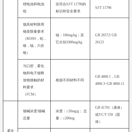
应符合
SJ/T 11796
SJ/T 11796
组
标识和安全要求
镉：
100mg/kg
（
ROHS
它分别
1000mg/kg
26125
铬）
GB 4806.1
，
根据不同材料不同
4806.3~GB 4806.11
（
FCM
）
GB 41701
烟碱浓度
/
浓度：≤
20mg/g
或
YC/T 559
总量
量：≤
200mg
体）