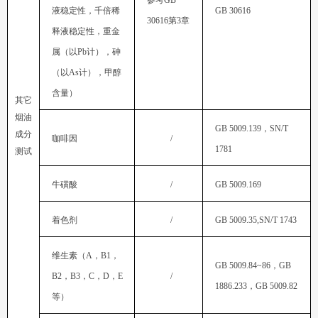
参考
GB 30616
30616
第
3
章
属（以
Pb
（以
As
含量）
GB 5009.139
，
咖啡因
/
1781
测试
牛磺酸
/
GB 5009.169
着色剂
/
GB 5009.35,SN/T 1743
维生素（
A
，
B1
，
GB 5009.84~86
，
B2
，
B3
，
C
，
D
，
E
/
1886.233
，
GB 5009.82
等）