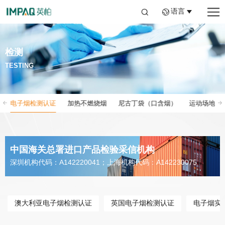
语言
检测
TESTING
电子烟检测认证
加热不燃烧烟
尼古丁袋（口含烟）
运动场地
中国海关总署进口产品检验采信机构
深圳机构代码：A142220041；上海机构代码：A142230075
澳大利亚电子烟检测认证
英国电子烟检测认证
电子烟实