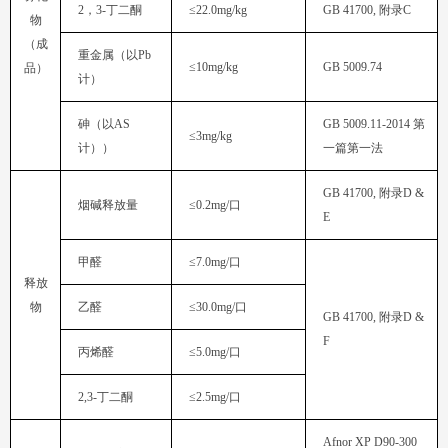
2
，
3-
丁二酮
≤
22.0mg/kg
GB 41700,
附录
C
物
重金属（以
Pb
≤
10mg/kg
GB 5009.74
品）
计）
砷（以
AS
GB 5009.11-2014
≤
3mg/kg
计））
一篇第一法
GB 41700,
附录
烟碱释放量
≤0.2mg/
口
E
甲醛
≤7.0mg/
口
物
乙醛
≤30.0mg/
口
GB 41700,
附录
F
丙烯醛
≤5.0mg/
口
2,3-
丁二酮
≤2.5mg/
口