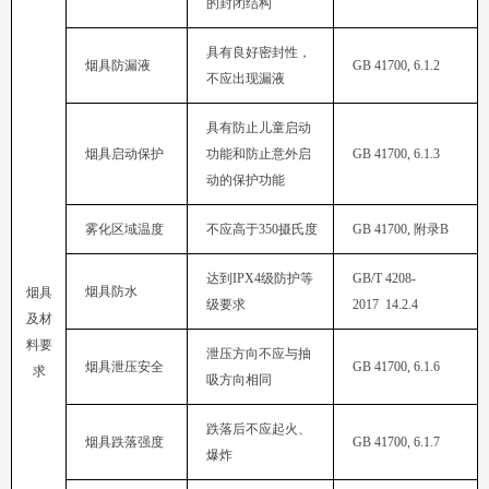
的封闭结构
烟具防漏液
GB 41700, 6.1.2
不应出现漏液
烟具启动保护
GB 41700, 6.1.3
动的保护功能
雾化区域温度
不应高于
350
摄氏度
GB 41700,
附录
B
达到
IPX4
烟具防水
级要求
2017
14.2.4
烟具泄压安全
GB 41700, 6.1.6
求
吸方向相同
烟具跌落强度
GB 41700, 6.1.7
爆炸