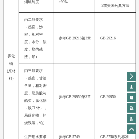
烟碱纯度
≥99%
-2
或美国药典方法
参考
GB 29216
第
3
章
GB 29216
渣，铅）
物
(
料
)
参考
GB 29950
第
3
章
GB 29950
（以
CL
烧残渣，铅）
生产用水要求
参考
GB 5749
GB 5750
系列标准