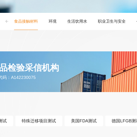
品
食品接触材料
环境
生活饮用水
职业卫生与安全
品检验采信机构
：A142230075
测试
特殊迁移项目测试
美国FDA测试
德国LFGB测