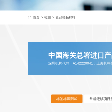
认证
加热不燃烧烟
首页
尼古丁袋（口含烟）
检测
食品接触材料
运动场地
防疫产
中国海关总署进口产
深圳机构代码：A142220041；上海机构代码
标签标识测试
常规迁移项目