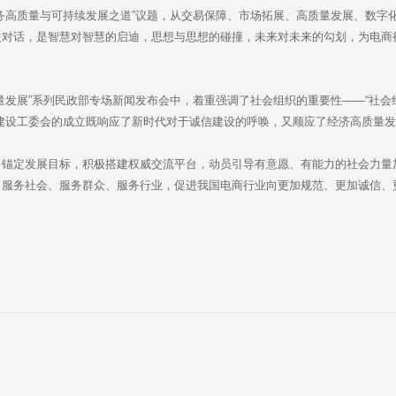
务高质量与可持续发展之道”议题，从交易保障、市场拓展、高质量发展、数字
次对话，是智慧对智慧的启迪，思想与思想的碰撞，未来对未来的勾划，为电商
量发展”系列民政部专场新闻发布会中，着重强调了社会组织的重要性——“社会
建设工委会的成立既响应了新时代对于诚信建设的呼唤，又顺应了经济高质量
，锚定发展目标，积极搭建权威交流平台，动员引导有意愿、有能力的社会力量
、服务社会、服务群众、服务行业，促进我国电商行业向更加规范、更加诚信、