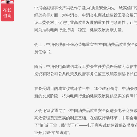
中消会副理事长严冯敏作了题为“质量安全为先、诚实信用
织架构等方面，对中消会、中消会电商诚信建设工委会展
设工委会对于促进行业高质量发展的重要性与紧迫性，让
同为推动电商行业持续、稳定、健康发展贡献力量。
会上，中消会理事长张沁荣郑重宣布“中国消费品质量安全
员任命书。
随后，中消会电商诚信建设工委会主任委员严冯敏为众信
投资有限公司公共政策及政府事务总监王映颁发副秘书长
在备受瞩目的成立仪式环节当中，10位政府领导、中消会
新的发展阶段，将为电商行业的健康发展提供坚实的保障
大会还审议通过了《中国消费品质量安全促进会电子商务
高效管理奠定坚实的制度基础。在倡议行动环节，中消会电
了“植‘诚’于业，践‘信’于行——电子商务诚信建设倡议书
业开启诚信“加速跑”。