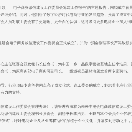
引领——电子商务诚信建设工作委员会筹建工作报告”的主题报告，围绕成立背
开详细介绍。同时，他剖析了数字经济时代电商行业的发展趋势，强调了成立中
与会人员对该工委会有了更清晰、更全面的认识，这将吸引更多电商企业加入到
促进会电子商务诚信建设工作委员会正式成立”，并为中消会副理事长严冯敏颁
中心主任张喜会颁发秘书长任命书，为中国一乡一品数字营销基地主任李浩男、
任命书，为原商务部电子商务司副司长、一级巡视员聂林海颁发首席专家聘书。
领导、行业顶级专家等共同点亮了成立仪式。该工委会的成立，标志着电商行业
和有力的支持。
诚信建设工作委员会管理办法》，该管理办法将为未来中消会电商诚信建设工委
商诚信建设工委会秘书长张喜会、副秘书长李浩男、王映与30位会员企业代表
发布仪式”，呼吁电商企业及从业者将“诚信”深植于企业文化，并落实到行动之中