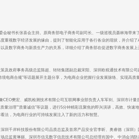
工委会秘书长张喜会主持。原商务部电子商务司副司长、一级巡视员聂林海带来
度重视数字经济发展的缘由，提到了智能化应用于各行各业的现状，并介绍了A
，以及数字商务与新质生产力的关系，详细介绍了商务部在促进数字商务发展上
政策及政府事务高级总监陈超、转转集团副总裁宋阳、深圳欧税通技术有限公司
跨境电商合规”等话题展开主题分享，为电商企业把握行业发展脉络、实现高质
。
人兼CEO樊宏、威凯检测技术有限公司互联网事业部负责人车军剑、深圳市计量
态质量治理”“质量诚信”等议题，进行5分钟精彩且聚焦的即兴演讲，高效、快速
与看法，为电商行业的可持续发展注入了新的活力和智慧。
、深圳千岸科技股份有限公司品质总监及首席产品安全官李昕、奥睿德（深圳）
市场总监黄琳丽、深圳市信见数字信息技术有限公司总经理肖国中、中消会消防