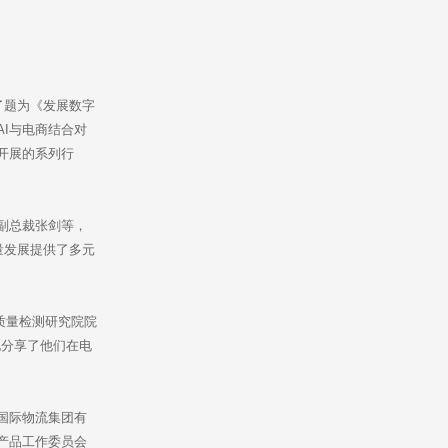
了题为《发展数字
I与电商结合对
开展的系列行
副总裁张剑等，
量发展提供了多元
质量检测研究院院
地分享了他们在电
国际物流集团有
产品工作委员会