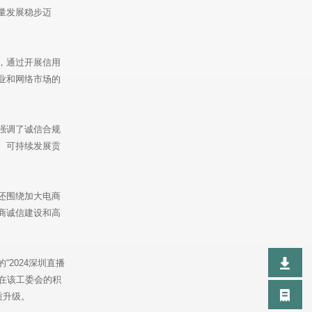
量发展稳步迈
，通过开展信用
业和网络市场的
强调了诚信合规
、可持续发展贡
还围绕加大电商
商诚信建设和高
2024深圳直播
望在该工委会的积
质升级。