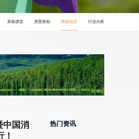
英柏课堂
质慧英柏
英柏动态
行业分析
暨中国消
热门资讯
行！