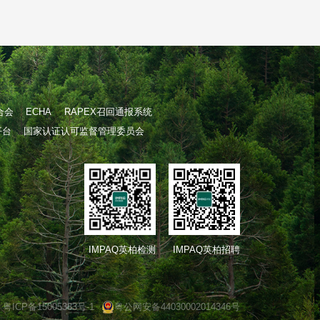
合会
ECHA
RAPEX召回通报系统
平台
国家认证认可监督管理委员会
IMPAQ英柏检测
IMPAQ英柏招聘
粤ICP备15005383号-1
粤公网安备44030002014346号