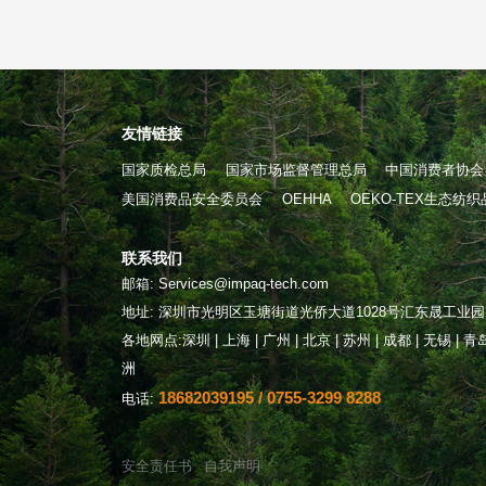
友情链接
国家质检总局
国家市场监督管理总局
中国消费者协会
美国消费品安全委员会
OEHHA
OEKO-TEX生态纺
联系我们
邮箱: Services@impaq-tech.com
地址: 深圳市光明区玉塘街道光侨大道1028号汇东晟工业园2栋
各地网点:深圳 | 上海 | 广州 | 北京 | 苏州 | 成都 | 无锡 | 青岛 
洲
18682039195 / 0755-3299 8288
电话:
安全责任书
自我声明