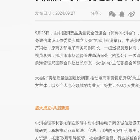
发布日期：2024.09.27
分享：
9月25日，由中国消费品质量安全促进会（简称“中消会”
务诚信建设工作委员会成立大会”在深圳圆满举行。中消会
严冯敏，原商务部电子商务司副司长、一级巡视员聂林海
视员李姝，深圳市市场监督管理局消保处（网监处）一级
前海管理局国际合作处处长李京，众信中心主任张喜会等
大会以“贯彻质量强国建设纲要 推动电商消费提质升级”
方主体，以及广大电商领域的专业人士等共计400余人共
盛大成立•共启新篇
中消会理事长张沁荣在致辞中对中消会电子商务诚信建设工
规研究，积极推动营造知法、守法、用法的良好社会氛围，
方资源，搭建“政府引导监管、社会组织监督、行业诚信自