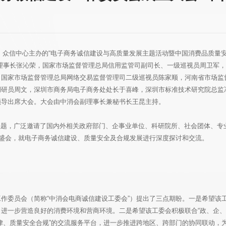
）、众信中心主办的“电子商务诚信建设与高质量发展主题活动暨中国消费品质量
理事长张沁荣，国家市场监督管理总局信用监管司副司长、一级巡视员周卫军
，国家市场监督管理总局网络交易监督管理司二级巡视员陈家顺，河南省市场监
调研员周文，深圳市商务局电子商务处处长于喜峰，深圳市标准技术研究院总监
领导出席大会。大会由中消会副理事长兼秘书长王昆主持。
为主题，广泛邀请了国内外相关政府部门、企事业单位、科研院所、社会团体、专
襄盛会，就电子商务诚信建设、质量安全及合规发展进行深度探讨和交流。
作委员会（简称“中消会电商诚信建设工委会”）提出了三点期盼。一是希望该
进一步营造良好的消费环境和营商环境。二是希望该工委会积极联合“政、企、
律、质量安全合规”的交流服务平台，进一步推进跨地区、跨部门的协同联动，